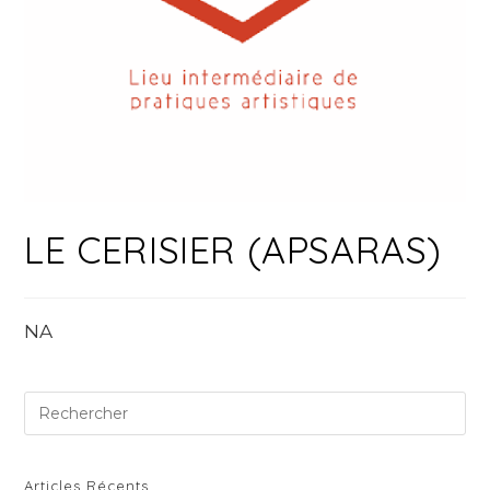
LE CERISIER (APSARAS)
NA
Pre
Es
to
clo
Articles Récents