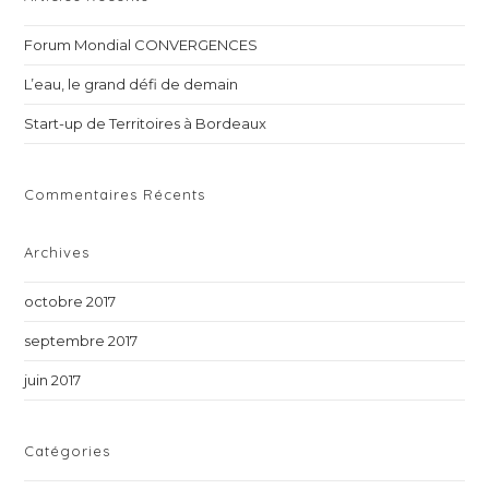
th
Forum Mondial CONVERGENCES
sea
pan
L’eau, le grand défi de demain
Start-up de Territoires à Bordeaux
Commentaires Récents
Archives
octobre 2017
septembre 2017
juin 2017
Catégories