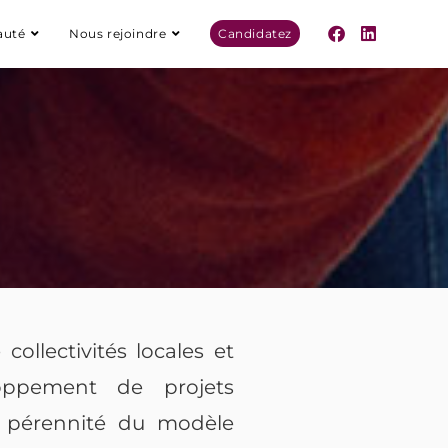
uté
Nous rejoindre
Candidatez
 collectivités locales et
loppement de projets
s, pérennité du modèle