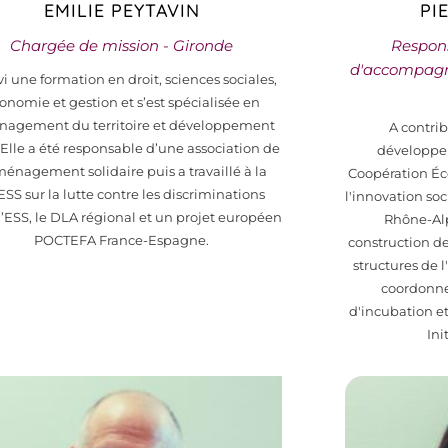
EMILIE PEYTAVIN
PI
Chargée de mission - Gironde
Respon
d'accompagn
vi une formation en droit, sciences sociales,
onomie et gestion et s’est spécialisée en
agement du territoire et développement
A contrib
. Elle a été responsable d’une association de
développem
énagement solidaire puis a travaillé à la
Coopération Éc
SS sur la lutte contre les discriminations
l'innovation so
l’ESS, le DLA régional et un projet européen
Rhône-Alpe
POCTEFA France-Espagne.
construction de
structures de l'
coordonne
d'incubation e
Ini