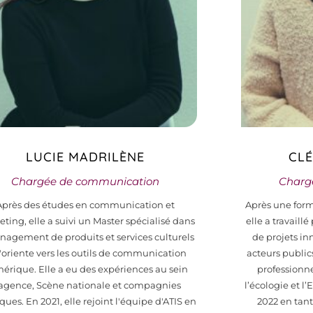
LUCIE MADRILÈNE
CLÉ
Chargée de communication
Chargé
Après des études en communication et
Après une form
ting, elle a suivi un Master spécialisé dans
elle a travaill
nagement de produits et services culturels
de projets in
s'oriente vers les outils de communication
acteurs publics
érique. Elle a eu des expériences au sein
professionne
agence, Scène nationale et compagnies
l’écologie et l’
iques. En 2021, elle rejoint l'équipe d'ATIS en
2022 en tan