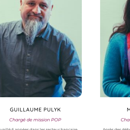
GUILLAUME PULYK
Chargé de mission POP
Cha
availlé 6 années dans les secteur bancaire.
Après des débu