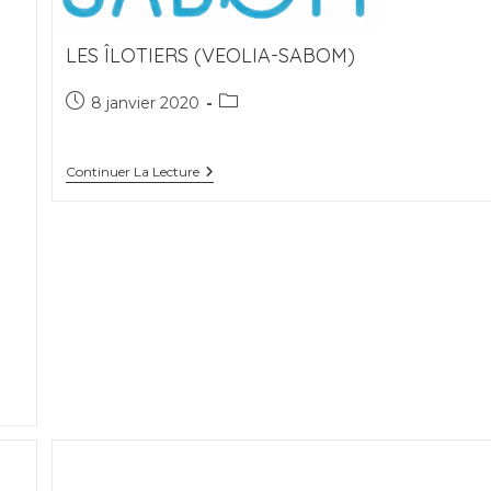
LES ÎLOTIERS (VEOLIA-SABOM)
Publication
Post
8 janvier 2020
publiée :
category:
Les
Continuer La Lecture
Îlotiers
(Veolia-
SABOM)