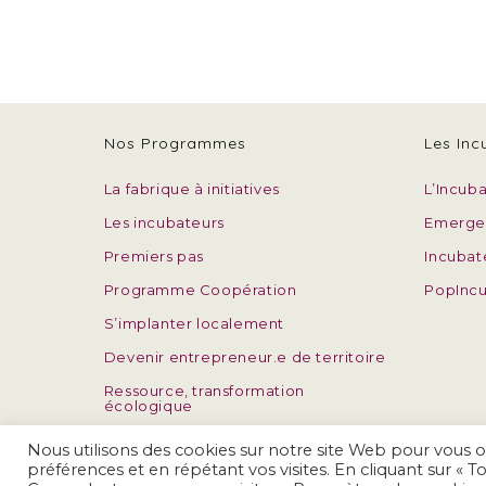
Nos Programmes
Les Inc
La fabrique à initiatives
L’Incub
Les incubateurs
Emerge
Premiers pas
Incubat
Programme Coopération
PopIncu
S’implanter localement
Devenir entrepreneur.e de territoire
Ressource, transformation
écologique
Nous utilisons des cookies sur notre site Web pour vous o
préférences et en répétant vos visites. En cliquant sur « T
Copyright 2026 - Atis Associa