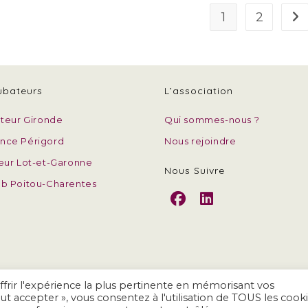
1
2
All
ubateurs
L’association
ateur Gironde
Qui sommes-nous ?
nce Périgord
Nous rejoindre
eur Lot-et-Garonne
Nous Suivre
b Poitou-Charentes
S’ouvre
S’ouvre
dans
dans
un
un
ffrir l'expérience la plus pertinente en mémorisant vos
nouvel
nouvel
out accepter », vous consentez à l'utilisation de TOUS les cooki
tion Territoires et Innovation Sociale - Tous droits réservés -
Mentions légales et
onglet
onglet