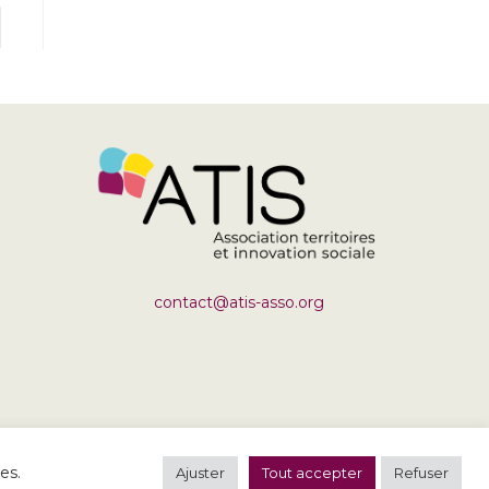
er à la page suivante
contact@atis-asso.org
es.
Ajuster
Tout accepter
Refuser
 politiques de confidentialité