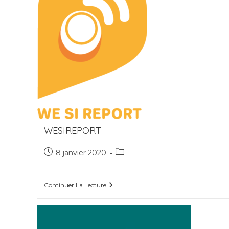
WESIREPORT
Publication
Post
8 janvier 2020
publiée :
category:
WeSiReport
Continuer La Lecture