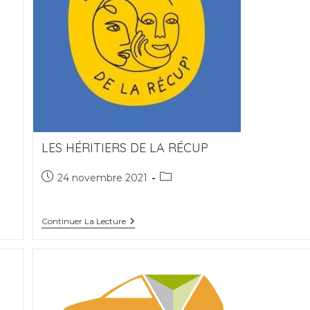
LES HÉRITIERS DE LA RÉCUP
Publication
Post
24 novembre 2021
publiée :
category:
Les
Continuer La Lecture
Héritiers
De
La
Récup