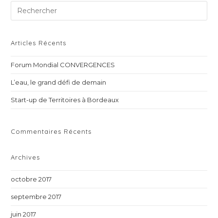
Pre
Es
to
clo
Articles Récents
th
Forum Mondial CONVERGENCES
sea
pan
L’eau, le grand défi de demain
Start-up de Territoires à Bordeaux
Commentaires Récents
Archives
octobre 2017
septembre 2017
juin 2017