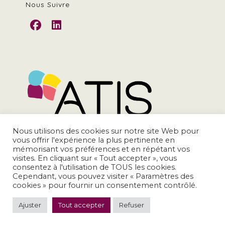
Nous Suivre
S’ouvre
S’ouvre
dans
dans
un
un
nouvel
nouvel
onglet
onglet
Nous utilisons des cookies sur notre site Web pour
vous offrir l'expérience la plus pertinente en
mémorisant vos préférences et en répétant vos
contact@atis-asso.org
visites. En cliquant sur « Tout accepter », vous
consentez à l'utilisation de TOUS les cookies.
Cependant, vous pouvez visiter « Paramètres des
cookies » pour fournir un consentement contrôlé.
Ajuster
Tout accepter
Refuser
Copyright 2026 - Atis Association Territoires et Innovation Sociale -
Tous droits réservés -
Mentions légales et politiques de confidentialité
Création et Réalisation :
Studio Sherpa