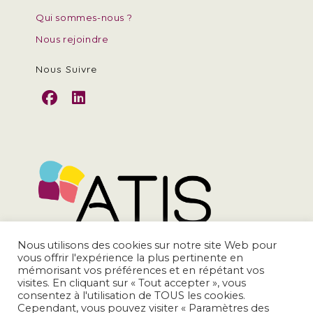
Qui sommes-nous ?
Nous rejoindre
Nous Suivre
S’ouvre
S’ouvre
dans
dans
un
un
nouvel
nouvel
onglet
onglet
Nous utilisons des cookies sur notre site Web pour
vous offrir l'expérience la plus pertinente en
mémorisant vos préférences et en répétant vos
contact@atis-asso.org
visites. En cliquant sur « Tout accepter », vous
consentez à l'utilisation de TOUS les cookies.
Cependant, vous pouvez visiter « Paramètres des