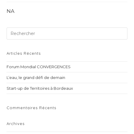
NA
Pre
Es
to
clo
Articles Récents
th
Forum Mondial CONVERGENCES
sea
pan
L’eau, le grand défi de demain
Start-up de Territoires à Bordeaux
Commentaires Récents
Archives