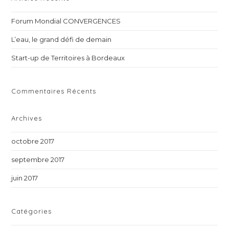
th
Forum Mondial CONVERGENCES
sea
pan
L’eau, le grand défi de demain
Start-up de Territoires à Bordeaux
Commentaires Récents
Archives
octobre 2017
septembre 2017
juin 2017
Catégories