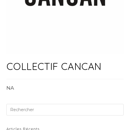
COLLECTIF CANCAN
NA
Pre
Es
to
clo
Articles Récents