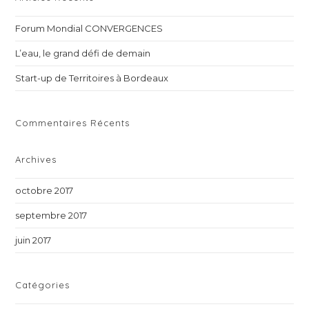
th
Forum Mondial CONVERGENCES
sea
pan
L’eau, le grand défi de demain
Start-up de Territoires à Bordeaux
Commentaires Récents
Archives
octobre 2017
septembre 2017
juin 2017
Catégories