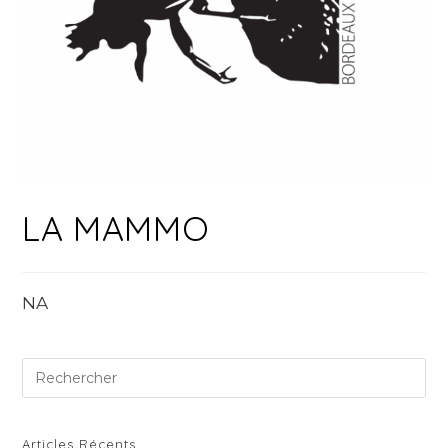
LA MAMMO
NA
Pre
Es
to
clo
Articles Récents