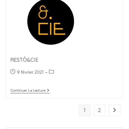
RESTÔ&CIE
Publication
Post
9 février 2021
publiée :
category:
RestÔ&Cie
Continuer La Lecture
1
2
Aller à 