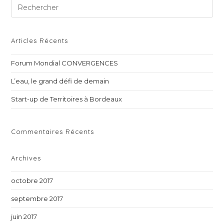
Pre
Es
to
clo
Articles Récents
th
Forum Mondial CONVERGENCES
sea
pan
L’eau, le grand défi de demain
Start-up de Territoires à Bordeaux
Commentaires Récents
Archives
octobre 2017
septembre 2017
juin 2017