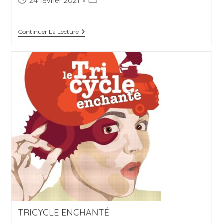
24 février 2021
publiée :
category:
Le
Continuer La Lecture
Pied
Allez
Triez
TRICYCLE ENCHANTÉ