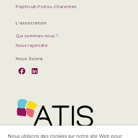
PopIncub Poitou-Charentes
L’association
Qui sommes-nous ?
Nous rejoindre
Nous Suivre
S’ouvre
S’ouvre
dans
dans
un
un
nouvel
nouvel
onglet
onglet
Nous utilisons des cookies sur notre site Web pour