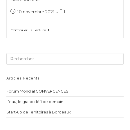
Publication
Post
10 novembre 2021
publiée :
category:
BOKASHINE
Continuer La Lecture
Pre
Es
to
clo
Articles Récents
th
Forum Mondial CONVERGENCES
sea
pan
L’eau, le grand défi de demain
Start-up de Territoires à Bordeaux