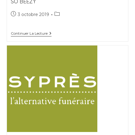
SO BEEZY
Publication
Post
3 octobre 2019
publiée :
category:
So
Continuer La Lecture
Beezy