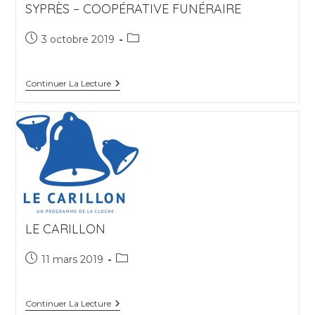
SYPRÈS – COOPÉRATIVE FUNÉRAIRE
Publication
Post
3 octobre 2019
publiée :
category:
Syprès
Continuer La Lecture
–
Coopérative
Funéraire
LE CARILLON
Publication
Post
11 mars 2019
publiée :
category:
LE
Continuer La Lecture