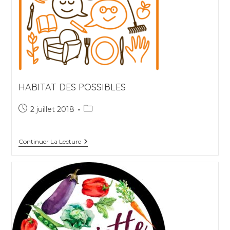
HABITAT DES POSSIBLES
Publication
Post
2 juillet 2018
publiée :
category:
Habitat
Continuer La Lecture
Des
Possibles