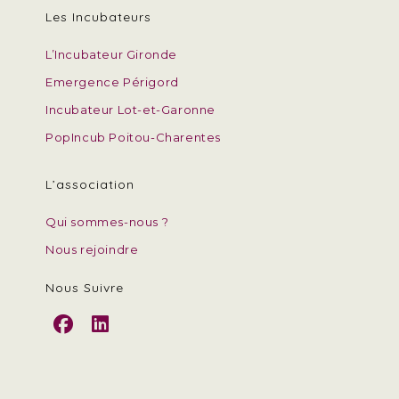
Les Incubateurs
L’Incubateur Gironde
Emergence Périgord
Incubateur Lot-et-Garonne
PopIncub Poitou-Charentes
L’association
Qui sommes-nous ?
Nous rejoindre
Nous Suivre
S’ouvre
S’ouvre
dans
dans