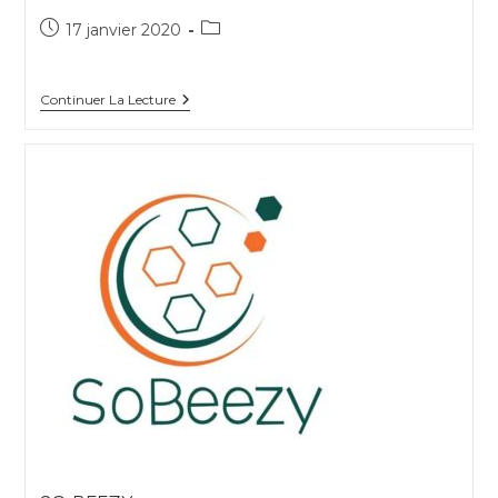
Publication
Post
17 janvier 2020
publiée :
category:
Ostal
Continuer La Lecture
Numérique